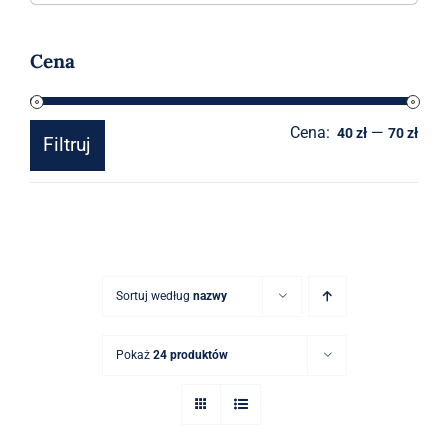
Akcesoria
Cena
O sklepie
Cena:
—
Cen
Cen
Kontakt
40 zł
70 zł
Filtruj
min
mak
Sortuj według
nazwy
Pokaż
24 produktów