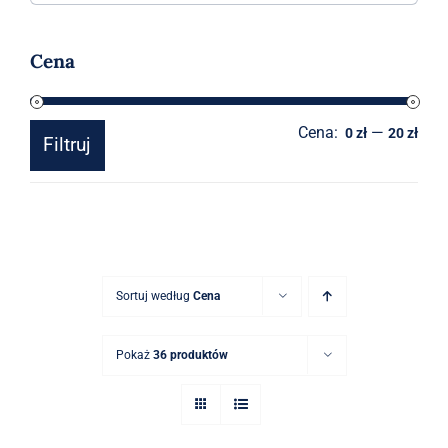
Akcesoria
Cena
O sklepie
Cena:
—
Cen
Cen
Kontakt
0 zł
20 zł
Filtruj
min
mak
Sortuj według
Cena
Pokaż
36 produktów