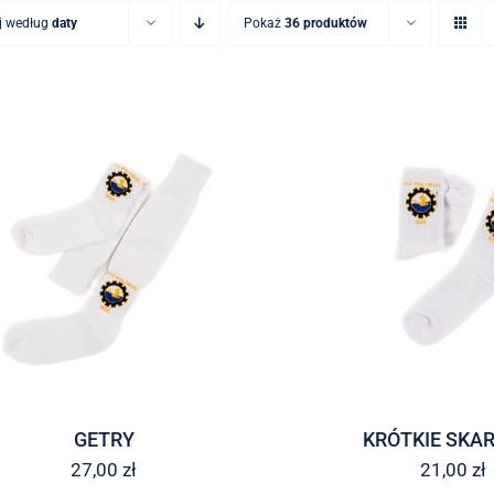
j według
daty
Pokaż
36 produktów
GETRY
KRÓTKIE SKA
27,00
zł
21,00
zł