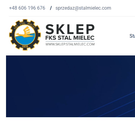
Przejdź
+48 606 196 676
/
sprzedaz@stalmielec.com
do
zawartości
St