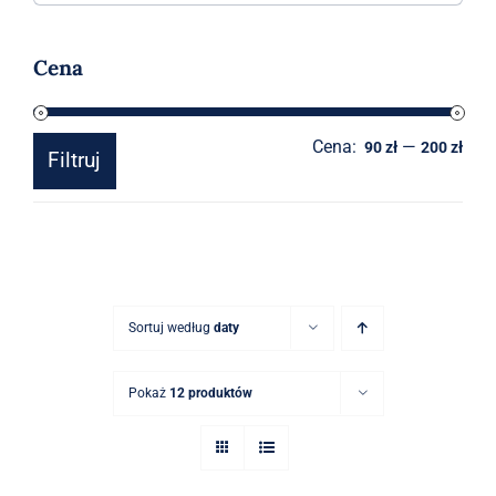
Akcesoria
Cena
O sklepie
Cena:
—
Cen
Cen
Kontakt
90 zł
200 zł
Filtruj
min
mak
Sortuj według
daty
Pokaż
12 produktów