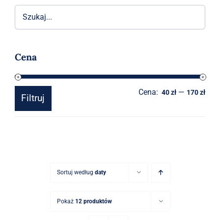
Akcesoria
O sklepie
Cena
Kontakt
Cena:
—
Cen
Cen
40 zł
170 zł
Filtruj
min
mak
Sortuj według
daty
Pokaż
12 produktów