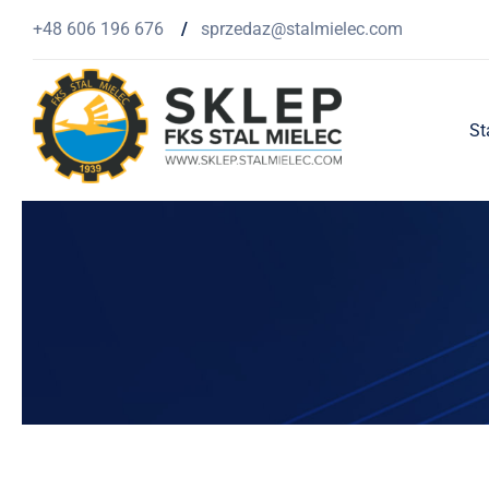
Przejdź
+48 606 196 676
/
sprzedaz@stalmielec.com
do
zawartości
St