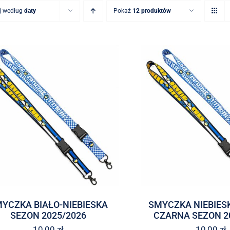
j według
daty
Pokaż
12 produktów
YCZKA BIAŁO-NIEBIESKA
SMYCZKA NIEBIES
SEZON 2025/2026
CZARNA SEZON 2
10,00
zł
10,00
zł