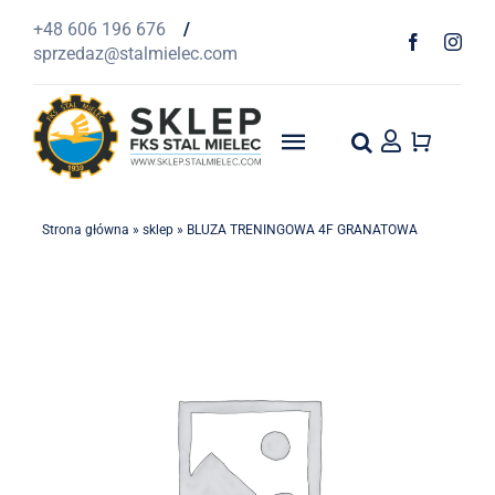
Przejdź
+48 606 196 676
/
do
sprzedaz@stalmielec.com
zawartości
Toggle
Navigation
Start
Strona główna
»
sklep
»
BLUZA TRENINGOWA 4F GRANATOWA
4F
Odzież
Szaliki
1939