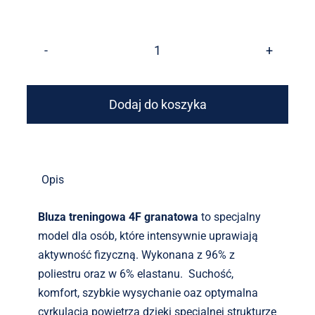
ilość
BLUZA
TRENINGOWA
Dodaj do koszyka
4F
GRANATOWA
Opis
Bluza treningowa 4F granatowa
to specjalny
model dla osób, które intensywnie uprawiają
aktywność fizyczną. Wykonana z 96% z
poliestru oraz w 6% elastanu. Suchość,
komfort, szybkie wysychanie oaz optymalna
cyrkulacja powietrza dzięki specjalnej strukturze