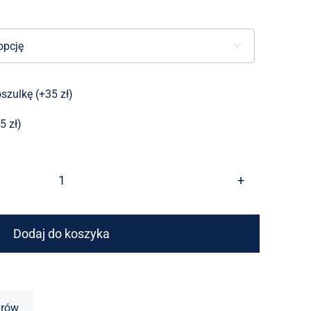

szulkę (+35 zł)
5 zł)
ilość
KOSZULKA
MECZOWA
Dodaj do koszyka
4F
SEZON
2026/2027
arów