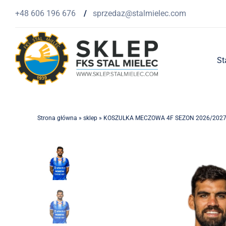
Przejdź
+48 606 196 676
/
sprzedaz@stalmielec.com
do
zawartości
St
Strona główna
»
sklep
»
KOSZULKA MECZOWA 4F SEZON 2026/2027