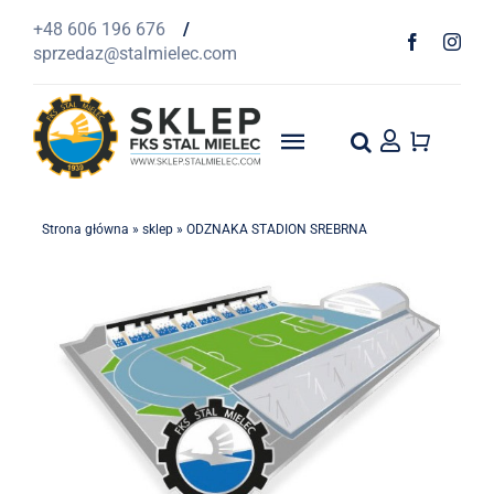
Przejdź
+48 606 196 676
/
do
sprzedaz@stalmielec.com
zawartości
Toggle
Navigation
Start
Strona główna
»
sklep
»
ODZNAKA STADION SREBRNA
4F
Odzież
Szaliki
1939