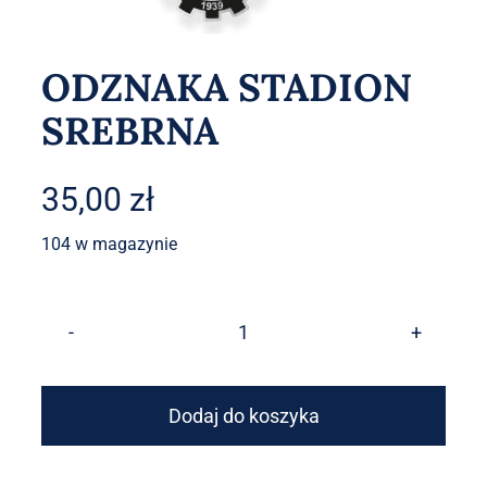
Akcesoria
ODZNAKA STADION
O sklepie
SREBRNA
Kontakt
35,00
zł
104 w magazynie
ilość
ODZNAKA
STADION
Dodaj do koszyka
SREBRNA