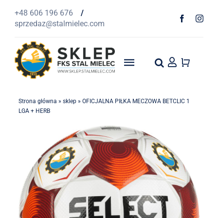
Przejdź
+48 606 196 676
/
do
sprzedaz@stalmielec.com
zawartości
Toggle
Navigation
Start
Strona główna
»
sklep
»
OFICJALNA PIŁKA MECZOWA BETCLIC 1
LGA + HERB
4F
Odzież
Szaliki
1939