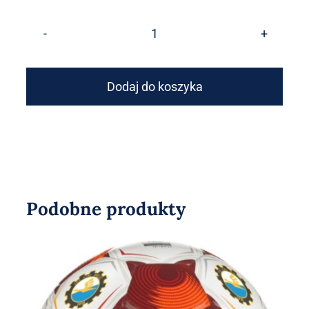
ilość
OFICJALNA
PIŁKA
Dodaj do koszyka
MECZOWA
BETCLIC
1
LGA
+
Podobne produkty
HERB