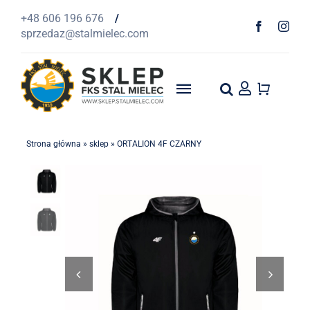
Przejdź
+48 606 196 676
/
do
sprzedaz@stalmielec.com
zawartości
Toggle
Navigation
Start
Strona główna
»
sklep
»
ORTALION 4F CZARNY
4F
Odzież
Szaliki


1939