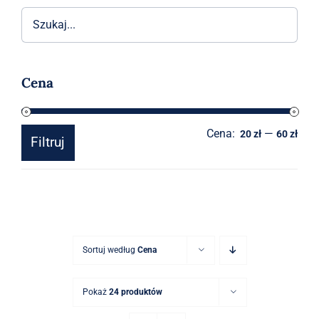
Akcesoria
O sklepie
Cena
Kontakt
Cena:
—
Cen
Cen
20 zł
60 zł
Filtruj
min
mak
Sortuj według
Cena
Pokaż
24 produktów