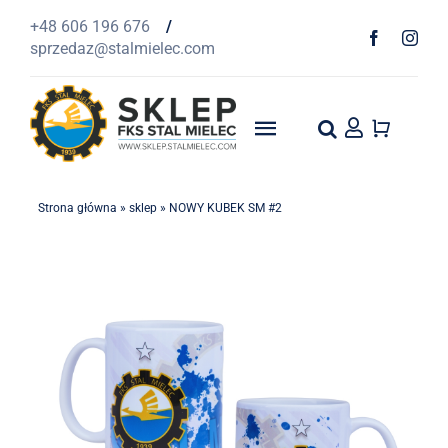
Przejdź
+48 606 196 676
/
do
sprzedaz@stalmielec.com
zawartości
Toggle
Navigation
Start
Strona główna
»
sklep
»
NOWY KUBEK SM #2
4F
Odzież
Szaliki
1939